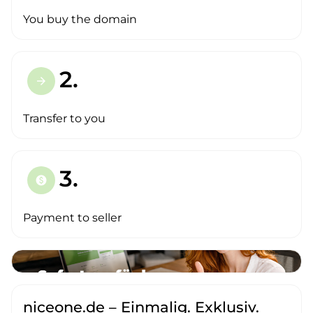
You buy the domain
2.
arrow_forward
Transfer to you
3.
paid
Payment to seller
niceone.de – Einmalig. Exklusiv.