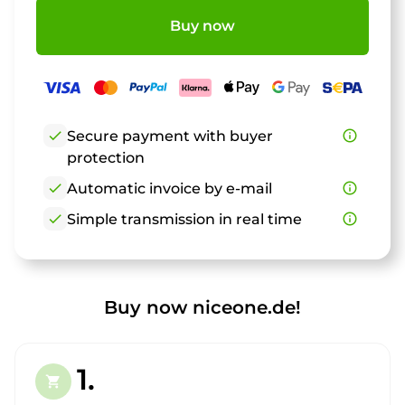
Buy now
check
Secure payment with buyer
info_outline
protection
check
Automatic invoice by e-mail
info_outline
check
Simple transmission in real time
info_outline
Buy now niceone.de!
1.
shopping_cart