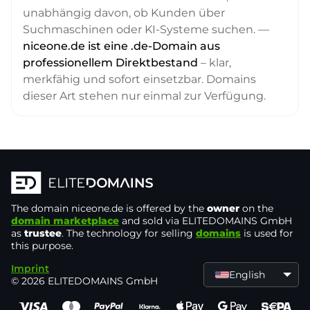
unabhängig davon, ob Kunden über
Suchmaschinen oder KI-Systeme suchen. —
niceone.de ist eine .de-Domain aus
professionellem Direktbestand
– klar,
merkfähig und sofort einsetzbar. Domains
dieser Art stehen nur einmal zur Verfügung.
The domain
niceone.de
is offered by the
owner
on the
domain marketplace
and sold via ELITEDOMAINS GmbH
as
trustee
. The technology for selling
domains
is used for
this purpose.
Imprint
English
© 2026 ELITEDOMAINS GmbH