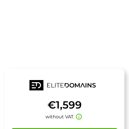
The domain
niceone.de
is for sale
€1,599
info_outline
without VAT.